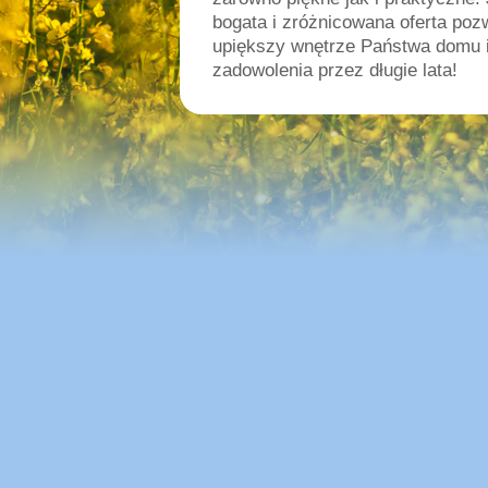
bogata i zróżnicowana oferta poz
upiększy wnętrze Państwa domu i
zadowolenia przez długie lata!